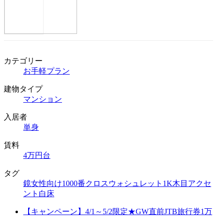
カテゴリー
お手軽プラン
建物タイプ
マンション
入居者
単身
賃料
4万円台
タグ
鏡
女性向け
1000番クロス
ウォシュレット
1K
木目
アクセ
ント
白床
【キャンペーン】4/1～5/2限定★GW直前JTB旅行券1万