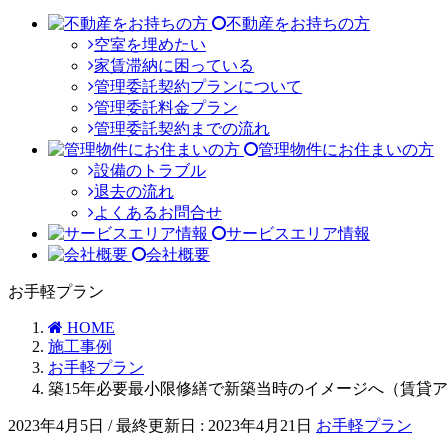
不動産をお持ちの方
空室を埋めたい
家賃滞納に困っている
管理委託契約プランについて
管理委託料金プラン
管理委託契約までの流れ
管理物件にお住まいの方
設備のトラブル
退去の流れ
よくあるお問合せ
サービスエリア情報
会社概要
お手軽プラン
HOME
施工事例
お手軽プラン
築15年必要最小限修繕で新築当時のイメージへ（賃貸
2023年4月5日
/ 最終更新日 :
2023年4月21日
お手軽プラン