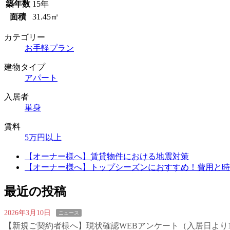
築年数
15年
面積
31.45㎡
カテゴリー
お手軽プラン
建物タイプ
アパート
入居者
単身
賃料
5万円以上
【オーナー様へ】賃貸物件における地震対策
【オーナー様へ】トップシーズンにおすすめ！費用と時
最近の投稿
2026年3月10日
ニュース
【新規ご契約者様へ】現状確認WEBアンケート（入居日より