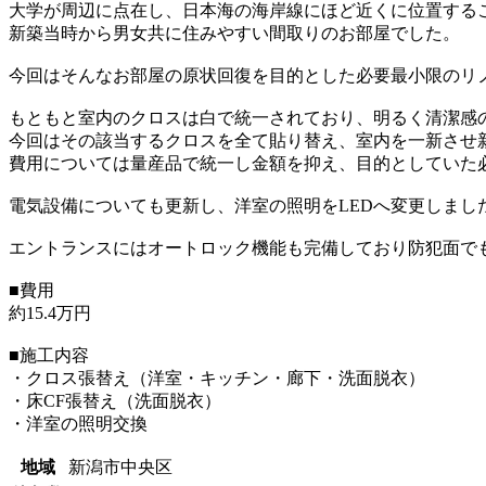
大学が周辺に点在し、日本海の海岸線にほど近くに位置する
新築当時から男女共に住みやすい間取りのお部屋でした。
今回はそんなお部屋の原状回復を目的とした必要最小限のリ
もともと室内のクロスは白で統一されており、明るく清潔感
今回はその該当するクロスを全て貼り替え、室内を一新させ
費用については量産品で統一し金額を抑え、目的としていた
電気設備についても更新し、洋室の照明をLEDへ変更しまし
エントランスにはオートロック機能も完備しており防犯面で
■費用
約15.4万円
■施工内容
・クロス張替え（洋室・キッチン・廊下・洗面脱衣）
・床CF張替え（洗面脱衣）
・洋室の照明交換
地域
新潟市中央区