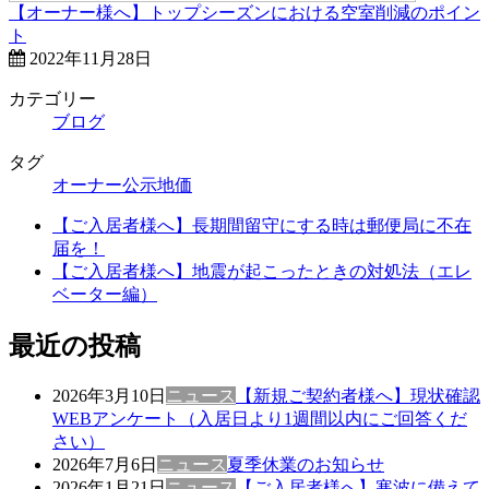
【オーナー様へ】トップシーズンにおける空室削減のポイン
ト
2022年11月28日
カテゴリー
ブログ
タグ
オーナー
公示地価
【ご入居者様へ】長期間留守にする時は郵便局に不在
届を！
【ご入居者様へ】地震が起こったときの対処法（エレ
ベーター編）
最近の投稿
2026年3月10日
ニュース
【新規ご契約者様へ】現状確認
WEBアンケート（入居日より1週間以内にご回答くだ
さい）
2026年7月6日
ニュース
夏季休業のお知らせ
2026年1月21日
ニュース
【ご入居者様へ】寒波に備えて